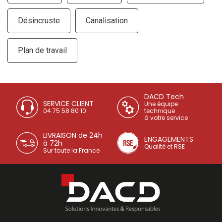
Désincruste
Canalisation
Plan de travail
DACD Tech
SERVICE CLIENT
Une équipe
04 75 58 80 10
technique
à votre service
LIVRAISON de 24h
ENGAGEMENTS
à 72h
Qualité et RSE
Sur toute la France