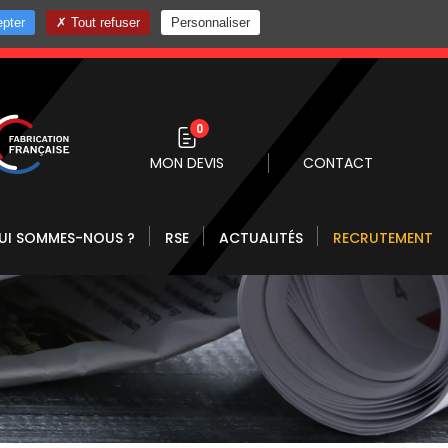
pter
Tout refuser
Personnaliser
0 10
0
MON DEVIS
CONTACT
UI SOMMES-NOUS ?
RSE
ACTUALITÉS
RECRUTEMENT