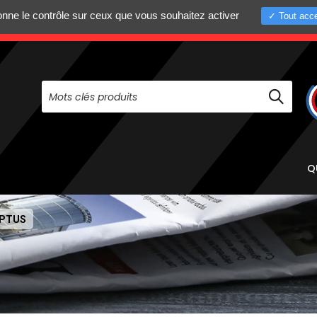
donne le contrôle sur ceux que vous souhaitez activer
Tout acce
+33 (0)4 75 58 8
PAS À NOUS CONTACTER AU
Q
YPTUS