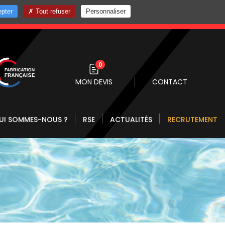
pter
Tout refuser
Personnaliser
0 10
0
MON DEVIS
CONTACT
UI SOMMES-NOUS ?
RSE
ACTUALITÉS
RECRUTEMENT