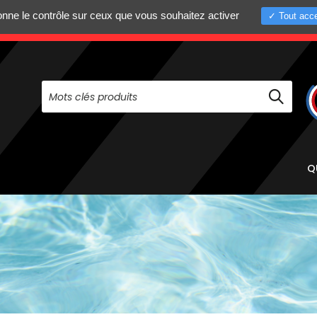
donne le contrôle sur ceux que vous souhaitez activer
Tout acce
+33 (0)4 75 58 8
PAS À NOUS CONTACTER AU
Q