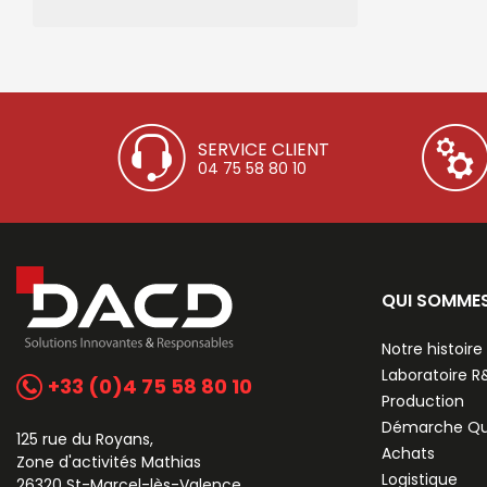
SERVICE CLIENT
04 75 58 80 10
QUI SOMME
Notre histoire
Laboratoire 
+33 (0)4 75 58 80 10
Production
Démarche Qu
125 rue du Royans,
Achats
Zone d'activités Mathias
Logistique
26320 St-Marcel-lès-Valence