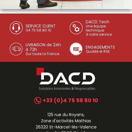
DACD Tech
SERVICE CLIENT
Une équipe
04 75 58 80 10
technique
à votre service
LIVRAISON de 24h
ENGAGEMENTS
à 72h
Qualité et RSE
Sur toute la France
+33 (0)4 75 58 80 10
125 rue du Royans,
Zone d'activités Mathias
26320 St-Marcel-lès-Valence